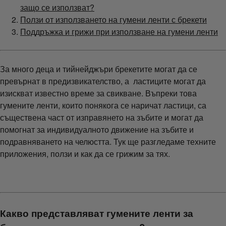
защо се използват?
Ползи от използването на гумени ленти с брекети
Поддръжка и грижи при използване на гумени ленти
За много деца и тийнейджъри брекетите могат да се
превърнат в предизвикателство, а ластиците могат да
изискват известно време за свикване. Въпреки това
гумените ленти, които понякога се наричат ластици, са
съществена част от изправянето на зъбите и могат да
помогнат за индивидуалното движение на зъбите и
подравняването на челюстта. Тук ще разгледаме техните
приложения, ползи и как да се грижим за тях.
Какво представляват гумените ленти за