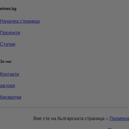
elmex.bg
Начална страница
Продукти
Статии
За нас
Контакти
автори
бисквитки
Вие сте на българската страница >
Промяна