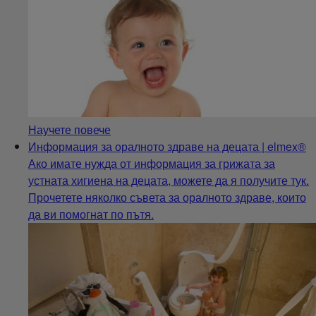
Научете повече
Информация за оралното здраве на децата | elmex®
Ако имате нужда от информация за грижата за
устната хигиена на децата, можете да я получите тук.
Прочетете няколко съвета за оралното здраве, които
да ви помогнат по пътя.