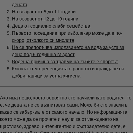
децата
На възраст от 5 до 11 години
На възраст от 12 до 19 години
Деца от социално слаби семейства
Първото посещение при зъболекар може да е по-
скоро, отколкото си мислите
Не се препоръчва използването на вода за уста за
деца под 6-годишна възраст
Водеща причина за травми на зъбите е спортът
Ключът към превенцията е ранното изграждане на
добри навици за устна хигиена
Ако има нещо, което вероятно сте научили като родител, то
е, че децата не се възпитават сами. Може би сте знаели в
какво се забърквате от самото начало. Но информацията,
която може да се прочете и научи за отглеждането на
щастливо, здраво, интелигентно и състрадателно дете, е