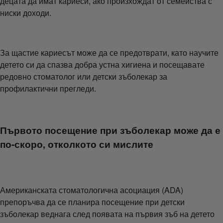
децата да имат кариеси, ако произхождат от семейства с
ниски доходи.
За щастие кариесът може да се предотврати, като научите
детето си да спазва добра устна хигиена и посещавате
редовно стоматолог или детски зъболекар за
профилактични прегледи.
Първото посещение при зъболекар може да е
по-скоро, отколкото си мислите
Американската стоматологична асоциация (ADA)
препоръчва да се планира посещение при детски
зъболекар веднага след появата на първия зъб на детето