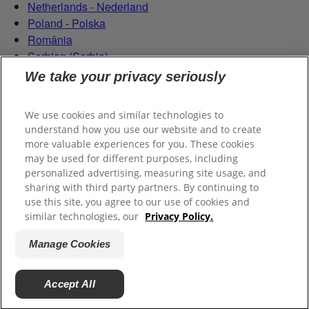
Netherlands - Nederland
Poland - Polska
România
Serbian (Serbia)
Slovensko
We take your privacy seriously
Slovenija
Switzerland (Schweiz)
We use cookies and similar technologies to
Switzerland (Suisse)
understand how you use our website and to create
more valuable experiences for you. These cookies
may be used for different purposes, including
personalized advertising, measuring site usage, and
sharing with third party partners. By continuing to
use this site, you agree to our use of cookies and
similar technologies, our
Privacy Policy.
© 2026 CP GABA GmbH. Всички права запазени.
Manage Cookies
Условия за ползване на сайта
Политика за поверителност
Accept All
Manage Cookies