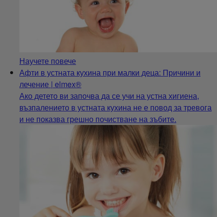
Научете повече
Афти в устната кухина при малки деца: Причини и
лечение | elmex®
Ако детето ви започва да се учи на устна хигиена,
възпалението в устната кухина не е повод за тревога
и не показва грешно почистване на зъбите.