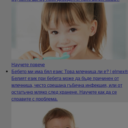
Научете повече
Бебето ми има бял език: Това млечница ли е? | elmex®
Белият език при бебета може да бъде причинен от
млечница, често срещана гъбична инфекция, или от
остатъчно мляко след хранене. Научете как да се
справите с проблема.