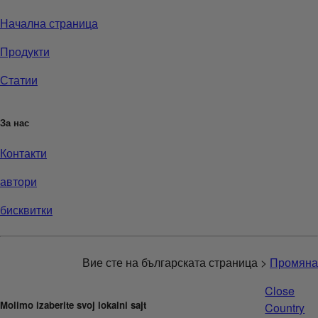
Начална страница
Продукти
Статии
За нас
Контакти
автори
бисквитки
Вие сте на българската страница >
Промяна
Close
Molimo izaberite svoj lokalni sajt
Country