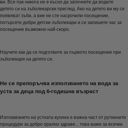
ви. Все пак никога не е късно да започнете да водите
детето си на зъболекарски преглед. Ако на детето ви му се
появяват зъби, а вие не сте насрочили посещение,
потърсете добри детски зъболекари и си запишете час за
посещение възможно най-скоро.
Научете как да се подготвите за първото посещение при
зъболекаря на детето си.
Не се препоръчва използването на вода за
уста за деца под 6-годишна възраст
Изплакването на устната кухина е важна част от рутинните
процедури за добро орално здраве... това важи за всички