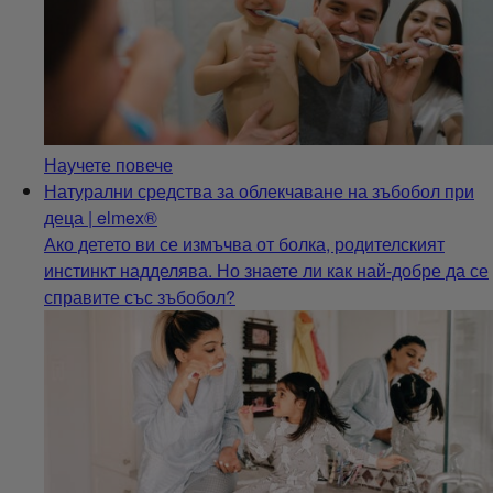
Научете повече
Натурални средства за облекчаване на зъбобол при
деца | elmex®
Ако детето ви се измъчва от болка, родителският
инстинкт надделява. Но знаете ли как най-добре да се
справите със зъбобол?