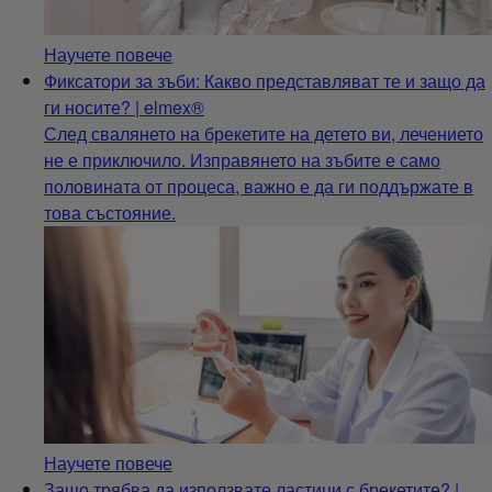
Научете повече
Фиксатори за зъби: Какво представляват те и защо да
ги носите? | elmex®
След свалянето на брекетите на детето ви, лечението
не е приключило. Изправянето на зъбите е само
половината от процеса, важно е да ги поддържате в
това състояние.
Научете повече
Защо трябва да използвате ластици с брекетите? |