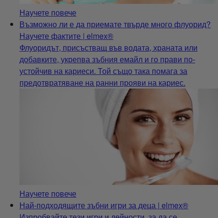
Научете повече
Възможно ли е да приемате твърде много флуорид?
Научете фактите | elmex®
Флуоридът, присъстващ във водата, храната или
добавките, укрепва зъбния емайл и го прави по-
устойчив на кариеси. Той също така помага за
предотвратяване на ранни прояви на кариес.
Научете повече
Най-подходящите зъбни игри за деца | elmex®
Изпробвайте тези игри и дейности, за да се