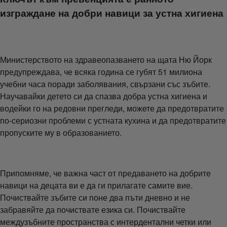
изграждане на добри навици за устна хигиена
Министерството на здравеопазването на щата Ню Йорк
предупреждава, че всяка година се губят 51 милиона
учебни часа поради заболявания, свързани със зъбите.
Научавайки детето си да спазва добра устна хигиена и
водейки го на редовни прегледи, можете да предотвратите
по-сериозни проблеми с устната кухина и да предотвратите
пропуските му в образованието.
Припомняме, че важна част от предаването на добрите
навици на децата ви е да ги прилагате самите вие.
Почиствайте зъбите си поне два пъти дневно и не
забравяйте да почиствате езика си. Почиствайте
междузъбните пространства с интердентални четки или