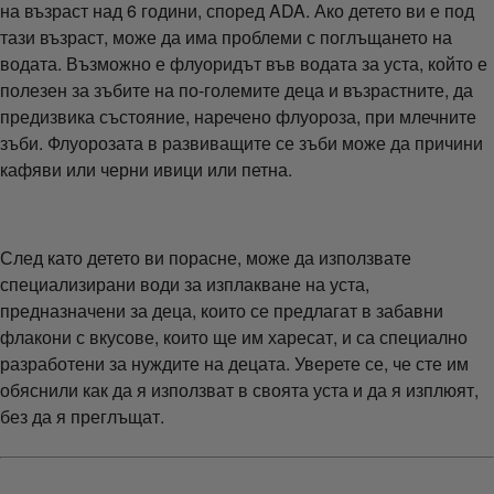
на възраст над 6 години, според ADA. Ако детето ви е под
тази възраст, може да има проблеми с поглъщането на
водата. Възможно е флуоридът във водата за уста, който е
полезен за зъбите на по-големите деца и възрастните, да
предизвика състояние, наречено флуороза, при млечните
зъби. Флуорозата в развиващите се зъби може да причини
кафяви или черни ивици или петна.
След като детето ви порасне, може да използвате
специализирани води за изплакване на уста,
предназначени за деца, които се предлагат в забавни
флакони с вкусове, които ще им харесат, и са специално
разработени за нуждите на децата. Уверете се, че сте им
обяснили как да я използват в своята уста и да я изплюят,
без да я преглъщат.