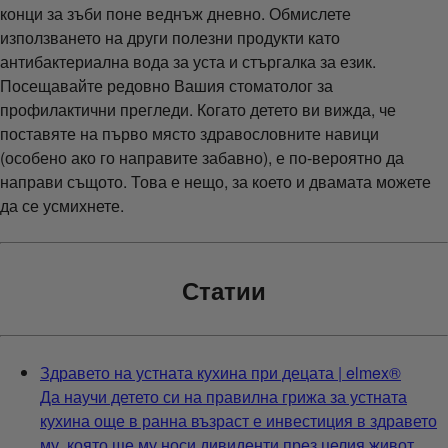
конци за зъби поне веднъж дневно. Обмислете
използването на други полезни продукти като
антибактериална вода за уста и стъргалка за език.
Посещавайте редовно Вашия стоматолог за
профилактични прегледи. Когато детето ви вижда, че
поставяте на първо място здравословните навици
(особено ако го направите забавно), е по-вероятно да
направи същото. Това е нещо, за което и двамата можете
да се усмихнете.
Статии
Здравето на устната кухина при децата | elmex®
Да научи детето си на правилна грижа за устната
кухина още в ранна възраст е инвестиция в здравето
му, която ще му носи дивиденти през целия живот.