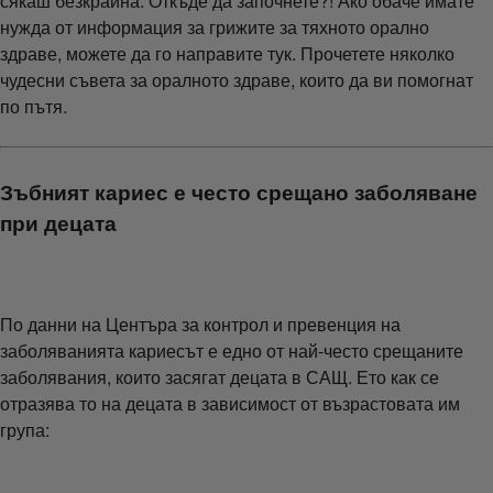
сякаш безкрайна. Откъде да започнете?! Ако обаче имате
нужда от информация за грижите за тяхното орално
здраве, можете да го направите тук. Прочетете няколко
чудесни съвета за оралното здраве, които да ви помогнат
по пътя.
Зъбният кариес е често срещано заболяване
при децата
По данни на Центъра за контрол и превенция на
заболяванията кариесът е едно от най-често срещаните
заболявания, които засягат децата в САЩ. Ето как се
отразява то на децата в зависимост от възрастовата им
група: