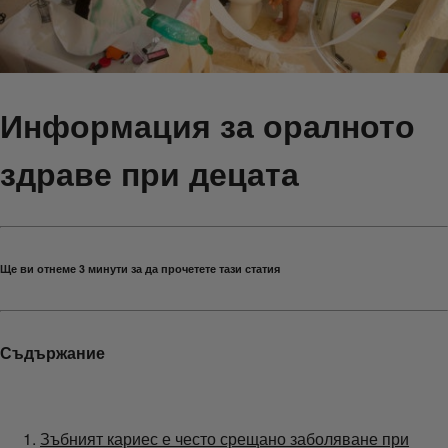
Информация за оралното
здраве при децата
Ще ви отнеме 3 минути за да прочетете тази статия
Съдържание
Зъбният кариес е често срещано заболяване при