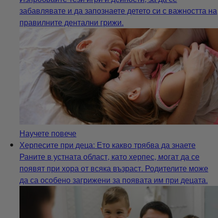
забавлявате и да запознаете детето си с важността на
правилните дентални грижи.
Научете повече
Херпесите при деца: Ето какво трябва да знаете
Раните в устната област, като херпес, могат да се
появят при хора от всяка възраст. Родителите може
да са особено загрижени за появата им при децата.