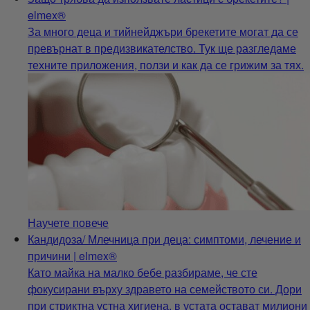
elmex®
За много деца и тийнейджъри брекетите могат да се
превърнат в предизвикателство. Тук ще разгледаме
техните приложения, ползи и как да се грижим за тях.
Научете повече
Кандидоза/ Млечница при деца: симптоми, лечение и
причини | elmex®
Като майка на малко бебе разбираме, че сте
фокусирани върху здравето на семейството си. Дори
при стриктна устна хигиена, в устата остават милиони