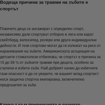
Водеща причина за травми на зъбите е
спортът
Повечето деца се ангажират с определен спорт,
независимо дали спортуват отборно в лига или карат
скейтборд, велосипед, ролери или други индивидуални
дейности. И тези спортове могат да ги изложат на риск от
наранявания на зъбите. Американската асоциация на
детските стоматолози отбелязва, че спортът е причина за
10 до 39 % от зъбните травми при децата, особено за
счупени и избити зъби. Най-добрият начин да избегнете
тази опасност е да се уверите, че вашият млад спортист
носи защитна спортна екипировка, включително
предпазител за зъби.
Ключът към превенцията е ранното