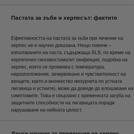
Пастата за зъби и херпесът: фактите
Ефективността на пастата за зъби при лечение на
херпес не е научно доказана. Нещо повече –
използването на паста, съдържаща SLS, по време на
херпетичен гингивостоматит (инфекция, подобна на
херпес, която се проявява с температура,
неразположение, зачервяване и чувствителност на
венците, както и множество мехурчета по устната
лигавица и устните), може да доведе до влошаване на
симптомите. Това е свързано с временната загуба на
защитните способности на лигавицата поради
нарушаване на нейната цялост.
Други начини за превенция на херпес