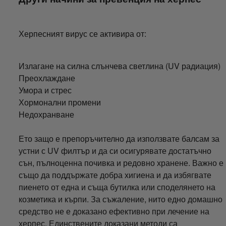
Херпесният вирус се активира от:
Излагане на силна слънчева светлина (UV радиация)
Преохлаждане
Умора и стрес
Хормонални промени
Недохранване
Ето защо е препоръчително да използвате балсам за
устни с UV филтър и да си осигурявате достатъчно
сън, пълноценна почивка и редовно хранене. Важно е
също да поддържате добра хигиена и да избягвате
пиенето от една и съща бутилка или споделянето на
козметика и кърпи. За съжаление, нито едно домашно
средство не е доказано ефективно при лечение на
херпес. Единствените доказани методи са