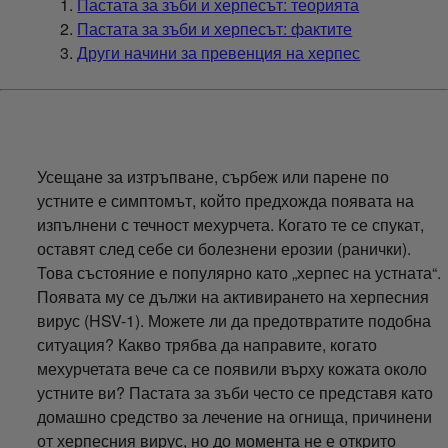
Пастата за зъби и херпесът: теорията
Пастата за зъби и херпесът: фактите
Други начини за превенция на херпес
Усещане за изтръпване, сърбеж или парене по
устните е симптомът, който предхожда появата на
изпълнени с течност мехурчета. Когато те се спукат,
оставят след себе си болезнени ерозии (ранички).
Това състояние е популярно като „херпес на устната“.
Появата му се дължи на активирането на херпесния
вирус (HSV-1). Можете ли да предотвратите подобна
ситуация? Какво трябва да направите, когато
мехурчетата вече са се появили върху кожата около
устните ви? Пастата за зъби често се представя като
домашно средство за лечение на огнища, причинени
от херпесния вирус, но до момента не е открито