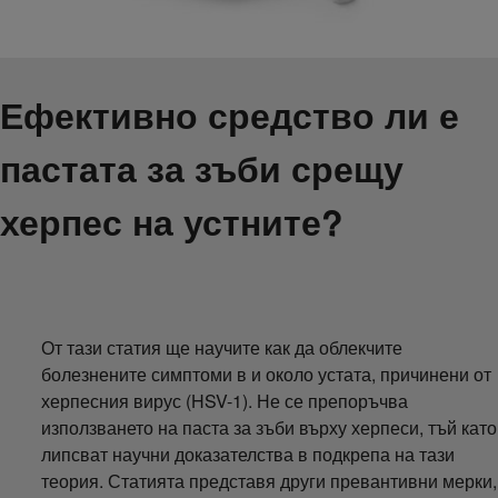
Ефективно средство ли е
пастата за зъби срещу
херпес на устните?
От тази статия ще научите как да облекчите
болезнените симптоми в и около устата, причинени от
херпесния вирус (HSV-1). Не се препоръчва
използването на паста за зъби върху херпеси, тъй като
липсват научни доказателства в подкрепа на тази
теория. Статията представя други превантивни мерки,