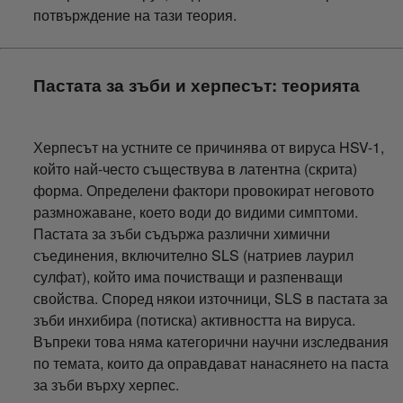
потвърждение на тази теория.
Пастата за зъби и херпесът: теорията
Херпесът на устните се причинява от вируса HSV-1,
който най-често съществува в латентна (скрита)
форма. Определени фактори провокират неговото
размножаване, което води до видими симптоми.
Пастата за зъби съдържа различни химични
съединения, включително SLS (натриев лаурил
сулфат), който има почистващи и разпенващи
свойства. Според някои източници, SLS в пастата за
зъби инхибира (потиска) активността на вируса.
Въпреки това няма категорични научни изследвания
по темата, които да оправдават нанасянето на паста
за зъби върху херпес.