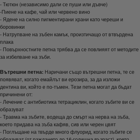
- Тютюн (независимо дали се пуши или дъвче)
-Пиене на кафе, чай или червено вино
- Ядене на силно пигментирани храни като череши и
боровинки
- Натрупване на зъбен камък, произтичащо от втвърдена
плака
- Повърхностните петна трябва да се повлияят от методите
за избелване на зъби.
Вътрешни петна:
Наричани също вътрешни петна, те се
появяват, когато емайлът ви ерозира, за да изложи
дентина ви, който е по-тъмен. Тези петна могат да бъдат
причинени от:
- Лечение с антибиотика тетрациклин, когато зъбите ви се
образуват
- Травма на зъбите, водеща до смърт на нерва на зъба,
което придава на зъба кафяв, сив или черен цвят
- Поглъщане на твърде много флуорид, когато зъбите се
образуват (от раждането до 16-годишна възраст), което