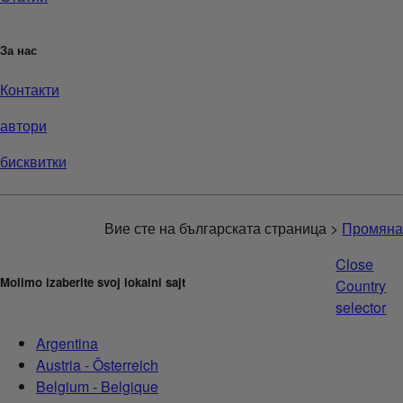
За нас
Контакти
автори
бисквитки
Вие сте на българската страница >
Промяна
Close
Molimo izaberite svoj lokalni sajt
Country
selector
Argentina
Austria - Österreich
Belgium - Belgique