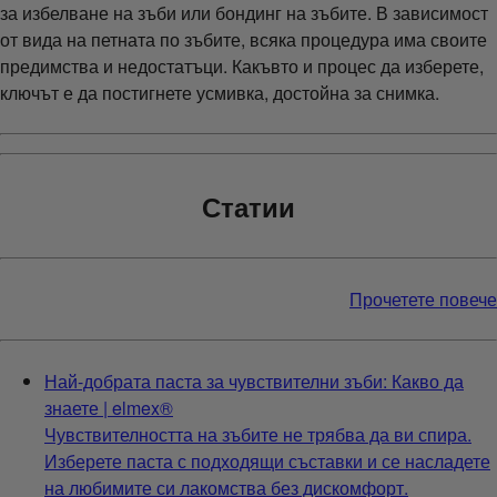
за избелване на зъби или бондинг на зъбите. В зависимост
от вида на петната по зъбите, всяка процедура има своите
предимства и недостатъци. Какъвто и процес да изберете,
ключът е да постигнете усмивка, достойна за снимка.
Статии
Прочетете повече
Най-добрата паста за чувствителни зъби: Какво да
знаете | elmex®
Чувствителността на зъбите не трябва да ви спира.
Изберете паста с подходящи съставки и се насладете
на любимите си лакомства без дискомфорт.