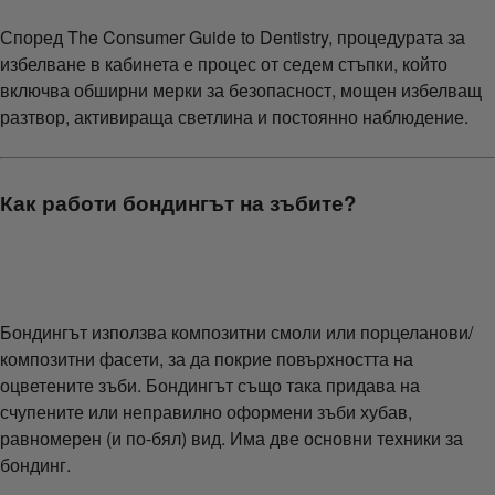
Според The Consumer Guide to Dentistry, процедурата за
избелване в кабинета е процес от седем стъпки, който
включва обширни мерки за безопасност, мощен избелващ
разтвор, активираща светлина и постоянно наблюдение.
Как работи бондингът на зъбите?
Бондингът използва композитни смоли или порцеланови/
композитни фасети, за да покрие повърхността на
оцветените зъби. Бондингът също така придава на
счупените или неправилно оформени зъби хубав,
равномерен (и по-бял) вид. Има две основни техники за
бондинг.