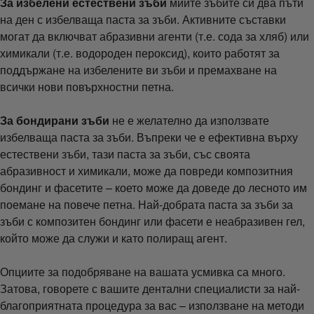
За избелени естествени зъби
мийте зъбите си два пъти
на ден с избелваща паста за зъби. Активните съставки
могат да включват абразивни агенти (т.е. сода за хляб) или
химикали (т.е. водороден пероксид), които работят за
поддържане на избелените ви зъби и премахване на
всички нови повърхностни петна.
За бондирани зъби
не е желателно да използвате
избелваща паста за зъби. Въпреки че е ефективна върху
естествени зъби, тази паста за зъби, със своята
абразивност и химикали, може да повреди композитния
бондинг и фасетите – което може да доведе до лесното им
поемане на повече петна. Най-добрата паста за зъби за
зъби с композитен бондинг или фасети е неабразивен гел,
който може да служи и като полиращ агент.
Опциите за подобряване на вашата усмивка са много.
Затова, говорете с вашите дентални специалисти за най-
благоприятната процедура за вас – използване на методи