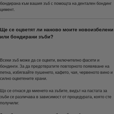
бондирана към вашия зъб с помощта на дентален бондинг
цимент.
Ще се оцветят ли наново моите новоизбелени
или бондирани зъби?
Всеки зъб може да се оцвети, включително фасети и
бондинги. За да предотвратите повторното появяване на
петна, избягвайте пушенето, кафето, чая, червеното вино и
силно оцветените храни.
Що се отнася до миенето на зъбите, видът на пастата за
зъби се различава в зависимост от процедурата, която сте
получили: