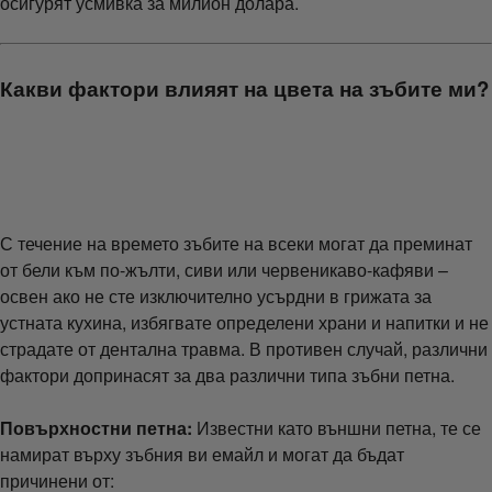
осигурят усмивка за милион долара.
Какви фактори влияят на цвета на зъбите ми?
С течение на времето зъбите на всеки могат да преминат
от бели към по-жълти, сиви или червеникаво-кафяви –
освен ако не сте изключително усърдни в грижата за
устната кухина, избягвате определени храни и напитки и не
страдате от дентална травма. В противен случай, различни
фактори допринасят за два различни типа зъбни петна.
Повърхностни петна:
Известни като външни петна, те се
намират върху зъбния ви емайл и могат да бъдат
причинени от: