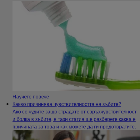
Научете повече
Какво причинява чувствителността на зъбите?
Ако се чудите защо страдате от свръхчувствителност
и болка в зъбите, в тази статия ще разберете каква е
причината за това и как можете да ги предотвратите.