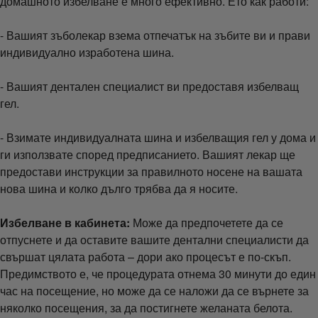
домашното избелване е много ефективно. Ето как работи:
- Вашият зъболекар взема отпечатък на зъбите ви и прави
индивидуално изработена шина.
- Вашият дентален специалист ви предоставя избелващ
гел.
- Взимате индивидуалната шина и избелващия гел у дома и
ги използвате според предписанието. Вашият лекар ще
предостави инструкции за правилното носене на вашата
нова шина и колко дълго трябва да я носите.
Избелване в кабинета:
Може да предпочетете да се
отпуснете и да оставите вашите дентални специалисти да
свършат цялата работа – дори ако процесът е по-скъп.
Предимството е, че процедурата отнема 30 минути до един
час на посещение, но може да се наложи да се върнете за
няколко посещения, за да постигнете желаната белота.