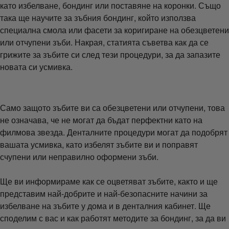
като избелване, бондинг или поставяне на коронки. Също
така ще научите за зъбния бондинг, който използва
специална смола или фасети за коригиране на обезцветени
или отчупени зъби. Накрая, статията съветва как да се
грижите за зъбите си след тези процедури, за да запазите
новата си усмивка.
Само защото зъбите ви са обезцветени или отчупени, това
не означава, че не могат да бъдат перфектни като на
филмова звезда. Денталните процедури могат да подобрят
вашата усмивка, като избелят зъбите ви и поправят
счупени или неправилно оформени зъби.
Ще ви информираме как се оцветяват зъбите, както и ще
представим най-добрите и най-безопасните начини за
избелване на зъбите у дома и в денталния кабинет. Ще
споделим с вас и как работят методите за бондинг, за да ви