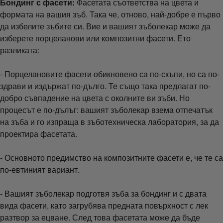
Бондинг с фасети:
Фасетата съответства на цвета и
формата на вашия зъб. Така че, отново, най-добре е първо
да избелите зъбите си. Вие и вашият зъболекар може да
изберете порцеланови или композитни фасети. Ето
разликата:
- Порцелановите фасети обикновено са по-скъпи, но са по-
здрави и издържат по-дълго. Те също така предлагат по-
добро съвпадение на цвета с околните ви зъби. Но
процесът е по-дълъг: вашият зъболекар взема отпечатък
на зъба и го изпраща в зъботехническа лаборатория, за да
проектира фасетата.
- Основното предимство на композитните фасети е, че те са
по-евтиният вариант.
- Вашият зъболекар подготвя зъба за бондинг и с двата
вида фасети, като загрубява предната повърхност с лек
разтвор за ецване. След това фасетата може да бъде