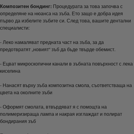
Композитен бондинг:
Процедурата за това започва с
определяне на нюанса на зъба. Ето защо е добра идея
първо да избелите зъбите си. След това, вашите дентални
специалисти:
- Леко намаляват предната част на зъба, за да
предотвратят „новият“ зъб да бъде твърде обемист.
- Ецват микроскопични канали в зъбната повърхност с лека
киселина
- Нанасят върху зъба композитна смола, съответстваща на
цвета на околните зъби
- Оформят смолата, втвърдяват я с помощта на
полимеризираща лампа и накрая изглаждат и полират
бондирания зъб