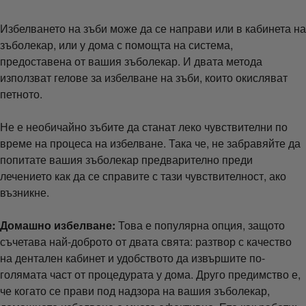
Избелването на зъби може да се направи или в кабинета на
зъболекар, или у дома с помощта на система,
предоставена от вашия зъболекар. И двата метода
използват гелове за избелване на зъби, които окисляват
петното.
Не е необичайно зъбите да станат леко чувствителни по
време на процеса на избелване. Така че, не забравяйте да
попитате вашия зъболекар предварително преди
лечението как да се справите с тази чувствителност, ако
възникне.
Домашно избелване:
Това е популярна опция, защото
съчетава най-доброто от двата свята: разтвор с качество
на дентален кабинет и удобството да извършите по-
голямата част от процедурата у дома. Друго предимство е,
че когато се прави под надзора на вашия зъболекар,