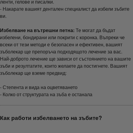
ленти, гелове и писалки.
- Накарате вашият дентален специалист да избели зъбите
ви.
Избелване на вътрешни петна:
Те могат да бъдат
избелени, бондирани или покрити с коронка. Въпреки че
всеки от тези методи е безопасен и ефективен, вашият
зъболекар ще препоръча подходящото лечение за вас.
Най-доброто лечение ще зависи от състоянието на вашите
зъби и резултатите, които желаете да постигнете. Вашият
зъболекар ще вземе предвид:
- Степента и вида на оцветяването
- Колко от структурата на зъба е останала
Как работи избелването на зъбите?