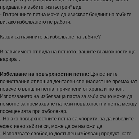
придава на зъбите „изпъстрен“ вид
- Вътрешните петна може да изискват бондинг на зъбите
ви, ако избелването не работи.
Какви са начините за избелване на зъбите?
В зависимост от вида на петното, вашите възможности ще
варират.
Избелване на повърхностни петна:
Цялостните
почиствания от вашия дентален специалист ще премахнат
повечето външни петна, причинени от храна и тютюн.
Използването на избелваща паста за зъби също може да
помогне за премахване на тези повърхностни петна между
посещенията при зъболекар.
- Но ако повърхностните петна са упорити, за да избелите
ефективно зъбите си, може да се наложи да:
- Използвате свободно достъпен избелващ продукт, като