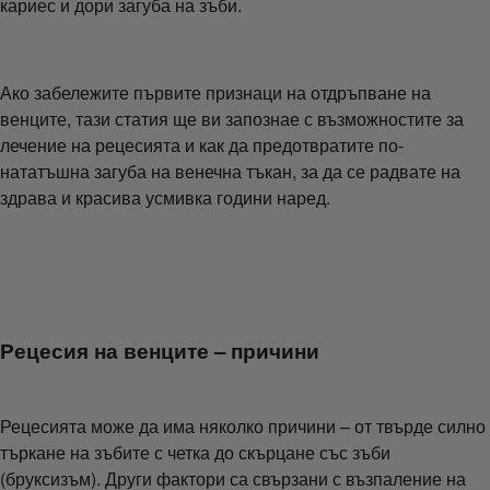
кариес и дори загуба на зъби.
Ако забележите първите признаци на отдръпване на
венците, тази статия ще ви запознае с възможностите за
лечение на рецесията и как да предотвратите по-
нататъшна загуба на венечна тъкан, за да се радвате на
здрава и красива усмивка години наред.
Рецесия на венците – причини
Рецесията може да има няколко причини – от твърде силно
търкане на зъбите с четка до скърцане със зъби
(бруксизъм). Други фактори са свързани с възпаление на