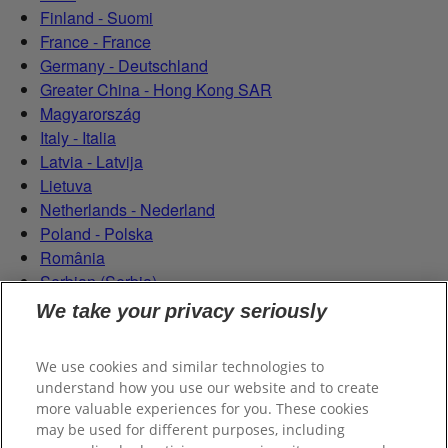
Finland - Suomi
France - France
Germany - Deutschland
Greater China - Hong Kong SAR
Magyarország
Italy - Italia
Latvia - Latvija
Lietuva
Netherlands - Nederland
Poland - Polska
România
Serbian (Serbia)
Slovensko
We take your privacy seriously
Slovenija
Switzerland (Schweiz)
We use cookies and similar technologies to
Switzerland (Suisse)
understand how you use our website and to create
more valuable experiences for you. These cookies
may be used for different purposes, including