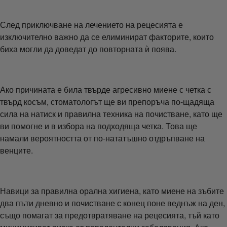
След приключване на лечението на рецесията е
изключително важно да се елиминират факторите, които
биха могли да доведат до повторната ѝ поява.
Ако причината е била твърде агресивно миене с четка с
твърд косъм, стоматологът ще ви препоръча по-щадяща
сила на натиск и правилна техника на почистване, като ще
ви помогне и в избора на подходяща четка. Това ще
намали вероятността от по-нататъшно отдръпване на
венците.
Навици за правилна орална хигиена, като миене на зъбите
два пъти дневно и почистване с конец поне веднъж на ден,
също помагат за предотвратяване на рецесията, тъй като