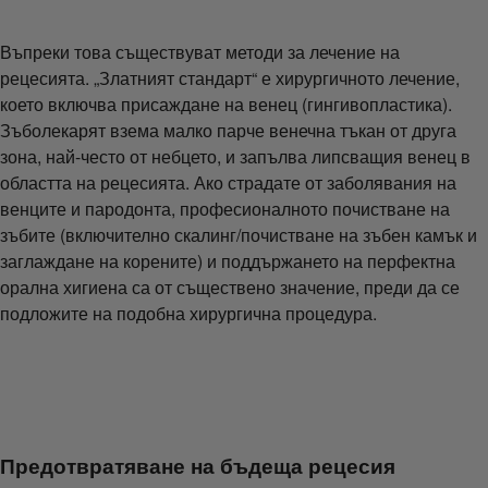
Въпреки това съществуват методи за лечение на
рецесията. „Златният стандарт“ е хирургичното лечение,
което включва присаждане на венец (гингивопластика).
Зъболекарят взема малко парче венечна тъкан от друга
зона, най-често от небцето, и запълва липсващия венец в
областта на рецесията. Ако страдате от заболявания на
венците и пародонта, професионалното почистване на
зъбите (включително скалинг/почистване на зъбен камък и
заглаждане на корените) и поддържането на перфектна
орална хигиена са от съществено значение, преди да се
подложите на подобна хирургична процедура.
Предотвратяване на бъдеща рецесия