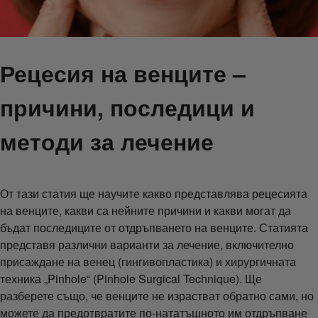
Рецесия на венците –
причини, последици и
методи за лечение
От тази статия ще научите какво представлява рецесията
на венците, какви са нейните причини и какви могат да
бъдат последиците от отдръпването на венците. Статията
представя различни варианти за лечение, включително
присаждане на венец (гингивопластика) и хирургичната
техника „Pinhole“ (Pinhole Surgical Technique). Ще
разберете също, че венците не израстват обратно сами, но
можете да предотвратите по-нататъшното им отдръпване