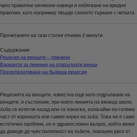
чрез правилни хигиенни навици и избягване на вредни
практики, като например твърде силното търкане с четката.
Прочитането на тази статия отнема 2 минути.
Съдържание
Рецесия на венците – причини
Варианти за лечение на отдръпнати венци
Предотвратяване на бъдеща рецесия
Рецесията на венците, известна още като отдръпване на
венците, е състояние, при което линията на венеца около
зъба се изтегля назад или се износва, излагайки по-голяма
част от коронката или самия корен на зъба. Това не е само
естетичен проблем, но и здравословен въпрос, който може
да доведе до чувствителност на зъбите, повишен риск от