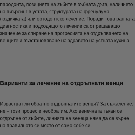
пародонта, позицията на зъбите в зъбната дъга, наличието
на пиърсинг в устата, структурата на френулума
(юздичката) или ортодонтско лечение. Поради това ранната
диагностика и подходящото лечение са от решаващо
значение за спиране на прогресията на отдръпването на
венците и възстановяване на здравето на устната кухина.
Варианти за лечение на отдръпнати венци
Израстват ли обратно отдръпнатите венци? За съжаление,
не – този процес е необратим. Ако венечната тъкан се
отдръпне от зъбите, линията на венеца няма да се върне
на правилното си място от само себе си.