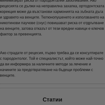
минимизират риска от пародонтални заболявания. Ако
рецесията се дължи на неправилна захапка, ортодонтската
корекция може да възстанови хармонията на зъбната дъга
и здравето на венците. Тютюнопушенето и използването на
никотинови паучове (снус) повишават риска от отдръпване
на венците, затова отказът от тези вредни навици е ключов
фактор за превенцията.
Ако страдате от рецесия, първо трябва да се консултирате
с пародонтолог. Той е специалистът, който може най-точно
да ви информира за наличните методи за лечение и
начините за предотвратяване на бъдещи проблеми с
венците.
Статии