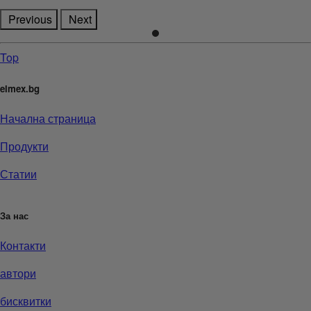
Previous
Next
Top
elmex.bg
Начална страница
Продукти
Статии
За нас
Контакти
автори
бисквитки