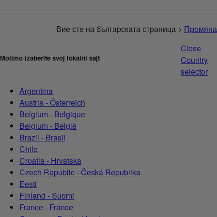
Вие сте на българската страница >
Промяна
Close
Molimo izaberite svoj lokalni sajt
Country
selector
Argentina
Austria - Österreich
Belgium - Belgique
Belgium - België
Brazil - Brasil
Chile
Croatia - Hrvatska
Czech Republic - Česká Republika
Eesti
Finland - Suomi
France - France