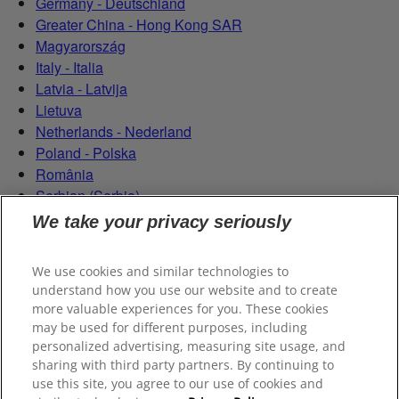
Germany - Deutschland
Greater China - Hong Kong SAR
Magyarország
Italy - Italia
Latvia - Latvija
Lietuva
Netherlands - Nederland
Poland - Polska
România
Serbian (Serbia)
Slovensko
We take your privacy seriously
Slovenija
Switzerland (Schweiz)
We use cookies and similar technologies to
Switzerland (Suisse)
understand how you use our website and to create
more valuable experiences for you. These cookies
may be used for different purposes, including
personalized advertising, measuring site usage, and
sharing with third party partners. By continuing to
use this site, you agree to our use of cookies and