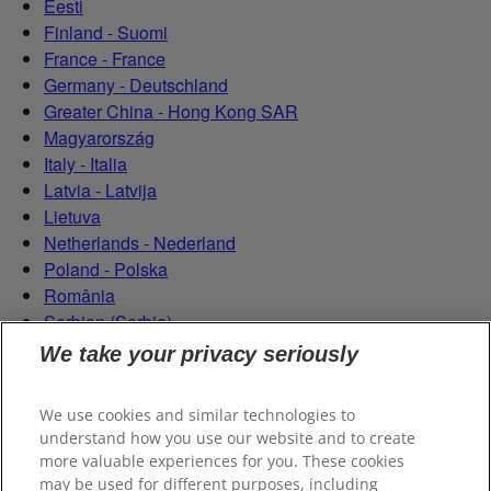
Eesti
Finland - Suomi
France - France
Germany - Deutschland
Greater China - Hong Kong SAR
Magyarország
Italy - Italia
Latvia - Latvija
Lietuva
Netherlands - Nederland
Poland - Polska
România
Serbian (Serbia)
Slovensko
We take your privacy seriously
Slovenija
Switzerland (Schweiz)
We use cookies and similar technologies to
Switzerland (Suisse)
understand how you use our website and to create
more valuable experiences for you. These cookies
may be used for different purposes, including